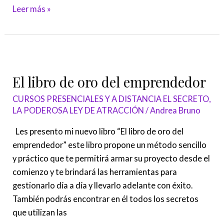
Leer más »
El
libro
El libro de oro del emprendedor
de
oro
CURSOS PRESENCIALES Y A DISTANCIA EL SECRETO,
del
LA PODEROSA LEY DE ATRACCIÓN
/
Andrea Bruno
emprendedor
Les presento mi nuevo libro “El libro de oro del
emprendedor” este libro propone un método sencillo
y práctico que te permitirá armar su proyecto desde el
comienzo y te brindará las herramientas para
gestionarlo día a día y llevarlo adelante con éxito.
También podrás encontrar en él todos los secretos
que utilizan las