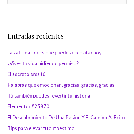
u
s
c
Entradas recientes
a
r
Las afirmaciones que puedes necesitar hoy
p
¿Vives tu vida pidiendo permiso?
o
r
El secreto eres tú
:
Palabras que emocionan, gracias, gracias, gracias
Tú también puedes revertir tu historia
Elementor #25870
El Descubrimiento De Una Pasión Y El Camino Al Éxito
Tips para elevar tu autoestima