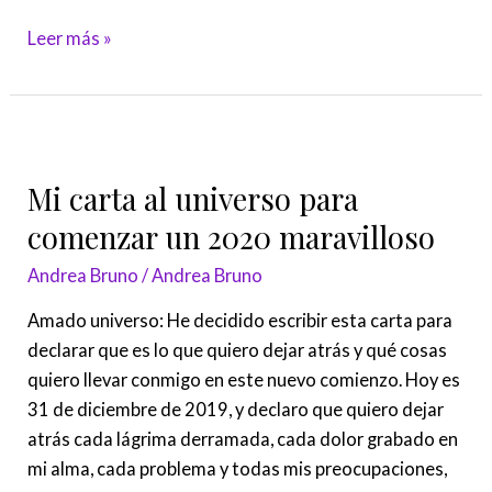
Leer más »
Mi
carta
Mi carta al universo para
al
universo
comenzar un 2020 maravilloso
para
Andrea Bruno
/
Andrea Bruno
comenzar
un
Amado universo: He decidido escribir esta carta para
2020
declarar que es lo que quiero dejar atrás y qué cosas
maravilloso
quiero llevar conmigo en este nuevo comienzo. Hoy es
31 de diciembre de 2019, y declaro que quiero dejar
atrás cada lágrima derramada, cada dolor grabado en
mi alma, cada problema y todas mis preocupaciones,