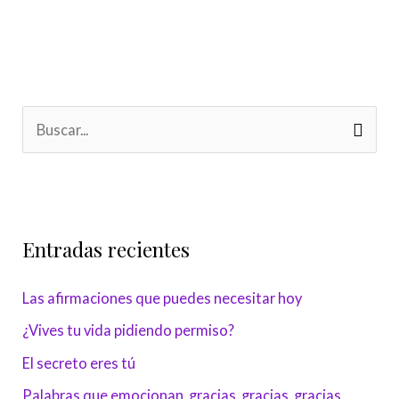
B
u
s
c
Entradas recientes
a
r
Las afirmaciones que puedes necesitar hoy
p
¿Vives tu vida pidiendo permiso?
o
r
El secreto eres tú
:
Palabras que emocionan, gracias, gracias, gracias