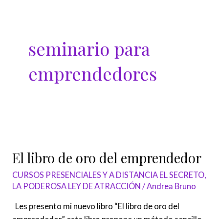
Ir
al
contenido
seminario para
emprendedores
El
libro
El libro de oro del emprendedor
de
oro
CURSOS PRESENCIALES Y A DISTANCIA EL SECRETO,
del
LA PODEROSA LEY DE ATRACCIÓN
/
Andrea Bruno
emprendedor
Les presento mi nuevo libro “El libro de oro del