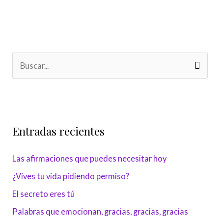
B
u
s
c
Entradas recientes
a
r
Las afirmaciones que puedes necesitar hoy
p
¿Vives tu vida pidiendo permiso?
o
r
El secreto eres tú
:
Palabras que emocionan, gracias, gracias, gracias