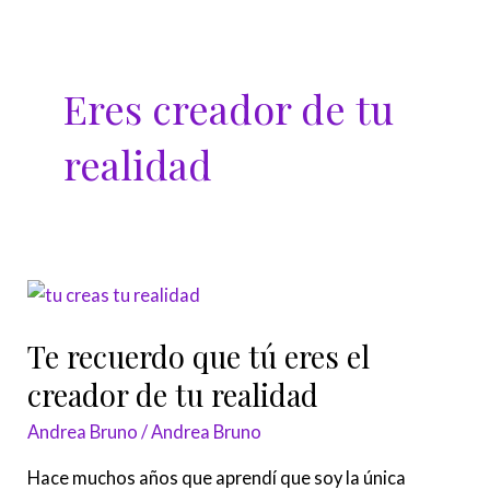
Ir
al
contenido
Eres creador de tu
realidad
Te
recuerdo
Te recuerdo que tú eres el
que
tú
creador de tu realidad
eres
Andrea Bruno
/
Andrea Bruno
el
creador
Hace muchos años que aprendí que soy la única