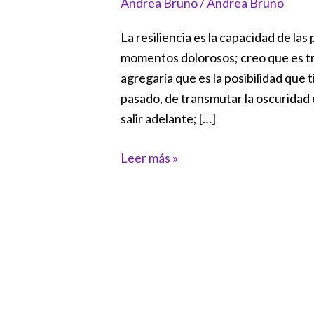
Andrea Bruno
/
Andrea Bruno
lo
mejor
La resiliencia es la capacidad de las
que
momentos dolorosos; creo que es tr
hay
agregaría que es la posibilidad que 
en
pasado, de transmutar la oscuridad en
tí
salir adelante; […]
Leer más »