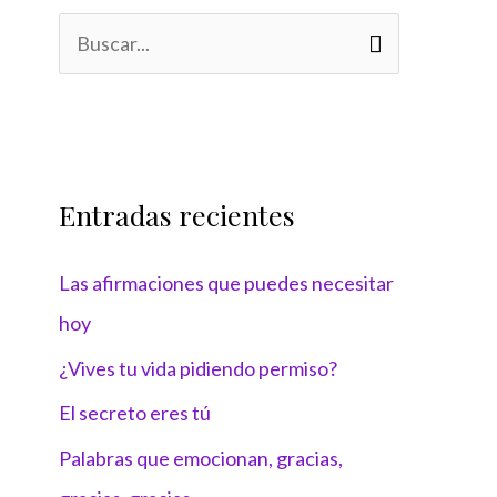
B
u
s
c
Entradas recientes
a
r
Las afirmaciones que puedes necesitar
p
hoy
o
¿Vives tu vida pidiendo permiso?
r
:
El secreto eres tú
Palabras que emocionan, gracias,