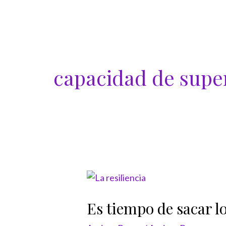
Ir
al
contenido
capacidad de supe
Es
tiempo
Es tiempo de sacar lo
de
sacar