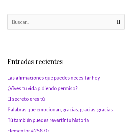
B
u
s
c
Entradas recientes
a
r
Las afirmaciones que puedes necesitar hoy
p
¿Vives tu vida pidiendo permiso?
o
r
El secreto eres tú
:
Palabras que emocionan, gracias, gracias, gracias
Tú también puedes revertir tu historia
Elementor #25870