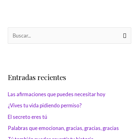
B
u
s
c
Entradas recientes
a
r
Las afirmaciones que puedes necesitar hoy
p
¿Vives tu vida pidiendo permiso?
o
r
El secreto eres tú
:
Palabras que emocionan, gracias, gracias, gracias