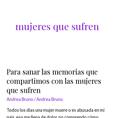
Ir
al
contenido
mujeres que sufren
Para
sanar
Para sanar las memorias que
las
memorias
compartimos con las mujeres
que
que sufren
compartimos
Andrea Bruno
/
Andrea Bruno
con
las
Todos los días una mujer muere o es abusada en mi
mujeres
país, eso me llena de dolor, no comprendo cómo