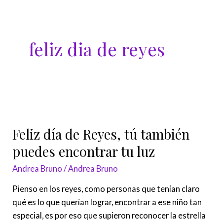
Ir
al
contenido
feliz dia de reyes
Feliz
día
Feliz día de Reyes, tú también
de
Reyes,
puedes encontrar tu luz
tú
Andrea Bruno
/
Andrea Bruno
también
puedes
Pienso en los reyes, como personas que tenían claro
encontrar
qué es lo que querían lograr, encontrar a ese niño tan
tu
especial, es por eso que supieron reconocer la estrella