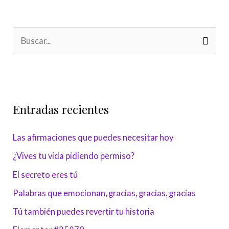
B
u
s
c
Entradas recientes
a
r
Las afirmaciones que puedes necesitar hoy
p
¿Vives tu vida pidiendo permiso?
o
r
El secreto eres tú
:
Palabras que emocionan, gracias, gracias, gracias
Tú también puedes revertir tu historia