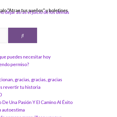
galo "Atrae tus sueños" y boletines
Buscar
que puedes necesitar hoy
diendo permiso?
onan, gracias, gracias, gracias
revertir tu historia
0
 De Una Pasión Y El Camino Al Éxito
tu autoestima