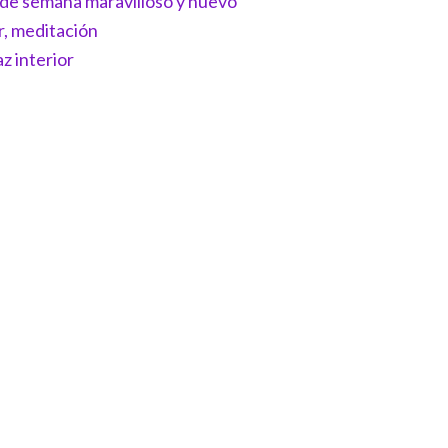
n de semana maravilloso y nuevo
r, meditación
z interior