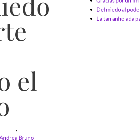
miedo
Gracias por un fi
Del miedo al pode
rte
La tan anhelada pa
o el
o
,
Andrea Bruno