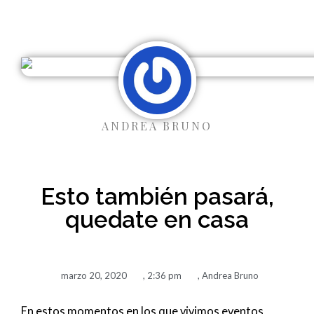
Ir
al
contenido
ANDREA BRUNO
Esto también pasará,
quedate en casa
marzo 20, 2020
,
2:36 pm
,
Andrea Bruno
En estos momentos en los que vivimos eventos