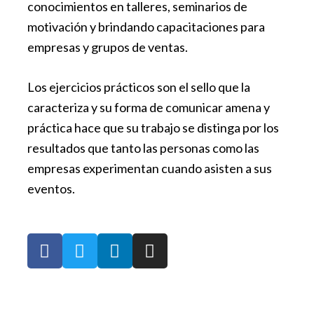
conocimientos en talleres, seminarios de
motivación y brindando capacitaciones para
empresas y grupos de ventas.
Los ejercicios prácticos son el sello que la
caracteriza y su forma de comunicar amena y
práctica hace que su trabajo se distinga por los
resultados que tanto las personas como las
empresas experimentan cuando asisten a sus
eventos.
F
T
L
I
a
w
i
n
c
i
n
s
e
t
k
t
b
t
e
a