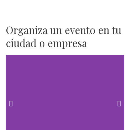
Ir
al
contenido
Organiza un evento en tu
ciudad o empresa
D
D
i
i
a
a
p
p