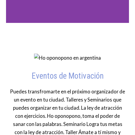
o
o
s
s
i
i
t
t
i
i
v
v
a
a
a
s
n
i
Eventos de Motivación
t
g
e
u
Puedes transfromarte en el próximo organizador de
r
i
un evento en tu ciudad. Talleres y Seminarios que
i
e
puedes organizar en tu ciudad. La ley de atracción
o
n
con ejercicios. Ho oponopono, toma el poder de
r
t
sanar con las palabras. Seminario Logra tus metas
e
con la ley de atracción. Taller Ámate a tí mismo y